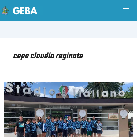
copa claudio reginato
WATERPOLO
SUB
15
–
COPA
CLAUDIO
REGINATO