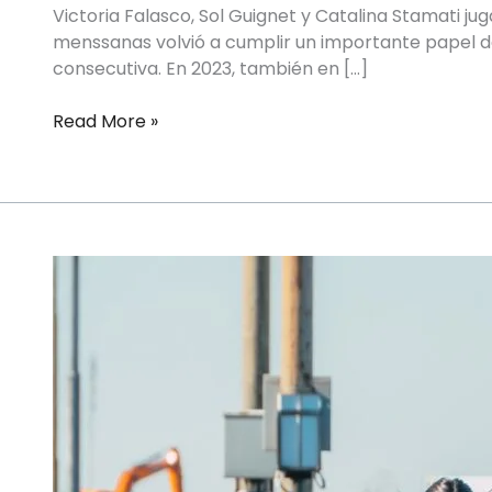
Victoria Falasco, Sol Guignet y Catalina Stamati jug
menssanas volvió a cumplir un importante papel de
consecutiva. En 2023, también en […]
Read More »
HOCKEY
SOBRE
CÉSPED
FEMENINO
–
MUNDIAL
JUNIOR
CHILE
2025