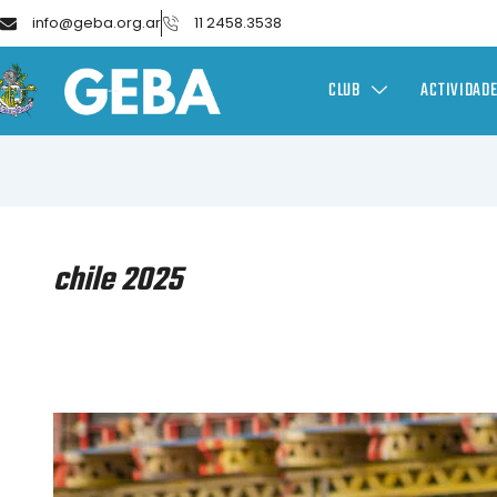
info@geba.org.ar
11 2458.3538
CLUB
ACTIVIDAD
chile 2025
HOCKEY
SOBRE
CÉSPED