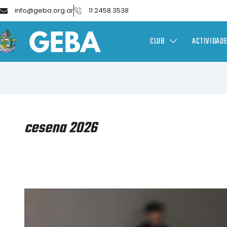
info@geba.org.ar
11 2458.3538
CLUB
ACTIVIDAD
cesena 2026
PATÍN
ARTÍSTICO
–