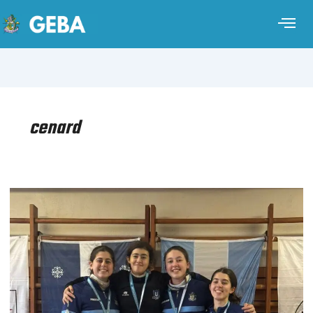
cenard
ESGRIMA
–
TERCERA
PRUEBA
RANKING
NACIONAL
DE
ESGRIMA
CATEGORÍAS