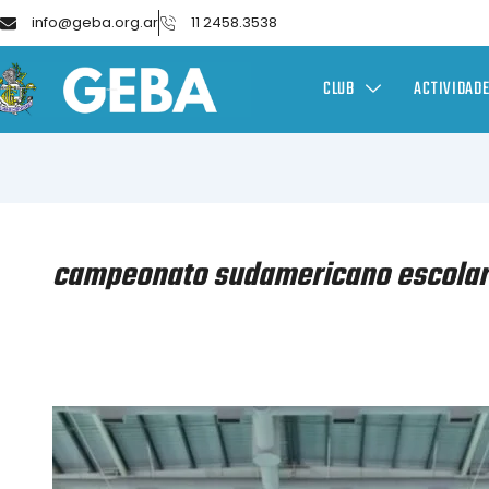
info@geba.org.ar
11 2458.3538
CLUB
ACTIVIDAD
campeonato sudamericano escolar
NATACIÓN
–
CAMPEONATO