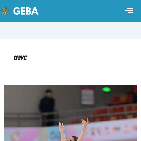
awc
PATÍN
ARTÍSTICO
–
COPA
DEL
MUNDO
CESENA
2026