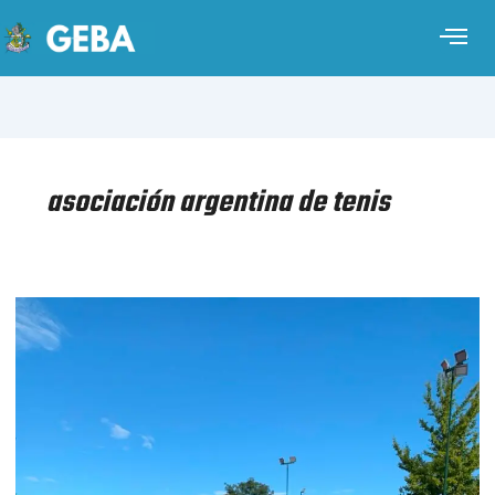
asociación argentina de tenis
TENIS
–
INTERCLUBES
–
DAMAS
+70
INTERMEDIA