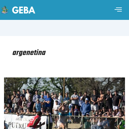
argenetina
RUGBY
–
CONCENTRACIÓN
NACIONAL
PUMAS
SEVEN