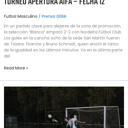
TORNEO APERTURA AIFA – FECHA 12
Futbol Masculino
/
Prensa GEBA
En un partido clave para alejarse de la zona de promoción,
la selección “Blanca” empató 2-2 con Nordelta Fútbol Club.
Los goles en la cancha ocho de la sede San Martín fueron
de Tiziano Tirantte y Bruno Schmidt, quien anotó el tanto
de la igualdad en los últimos minutos. Ya en la última parte
del
Read More »
FÚTBOL
MASCULINO
–
PRIMERA
“B”
–
TORNEO