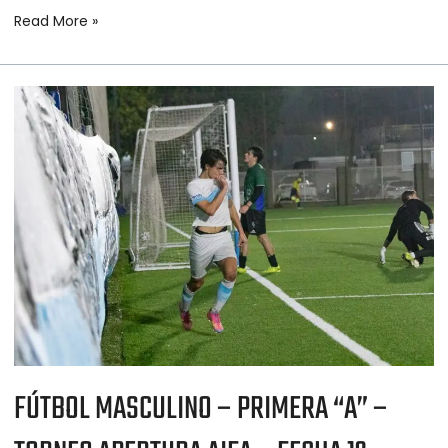
Read More »
FÚTBOL
MASCULINO
–
PRIMERA
“A”
–
TORNEO
APERTURA
AIFA
–
FECHA
12
FÚTBOL MASCULINO – PRIMERA “A” –