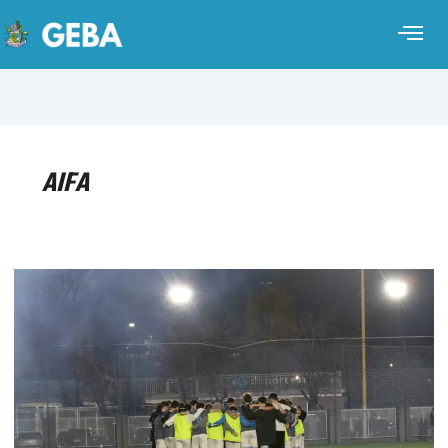
AIFA
FÚTBOL
MASCULINO
–
TORNEO
CLAUSURA
AIFA
2026