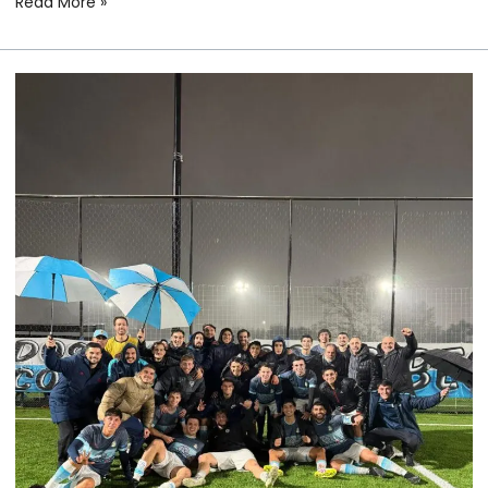
Read More »
FÚTBOL
MASCULINO
–
PRIMERA
“A”
–
TORNEO
APERTURA
AIFA
–
FECHA
14