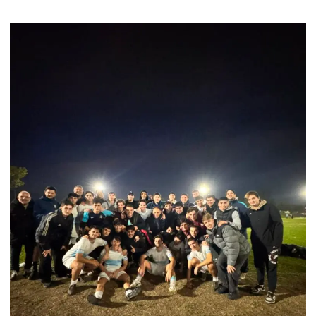
FÚTBOL
MASCULINO
–
PRIMERA
“B”
–
TORNEO
APERTURA
AIFA
–
FECHA
15