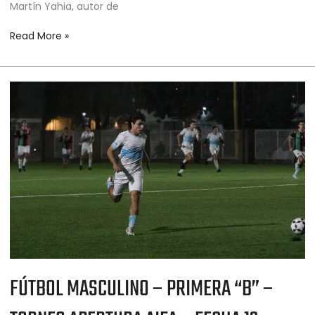
Martín Yahia, autor de
Read More »
FÚTBOL
MASCULINO
–
PRIMERA
“B”
–
TORNEO
APERTURA
AIFA
–
FECHA
13
FÚTBOL MASCULINO – PRIMERA “B” –