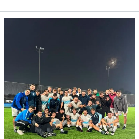
FÚTBOL
MASCULINO
–
PRIMERA
“B”
–
TORNEO
APERTURA
AIFA
–
FECHA
12