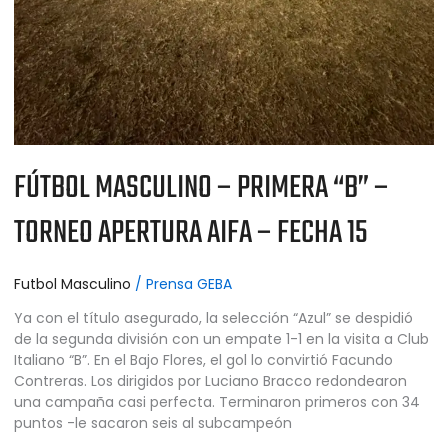
FÚTBOL MASCULINO – PRIMERA “B” –
TORNEO APERTURA AIFA – FECHA 15
Futbol Masculino
/
Prensa GEBA
Ya con el título asegurado, la selección “Azul” se despidió
de la segunda división con un empate 1-1 en la visita a Club
Italiano “B”. En el Bajo Flores, el gol lo convirtió Facundo
Contreras. Los dirigidos por Luciano Bracco redondearon
una campaña casi perfecta. Terminaron primeros con 34
puntos -le sacaron seis al subcampeón