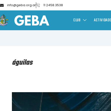
info@geba.org.ar
11 2458.3538
CLUB
ACTIVIDAD
águilas
HOCKEY
SOBRE
PATINES