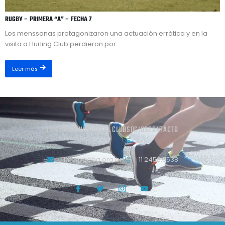
RUGBY – PRIMERA “A” – FECHA 7
Los menssanas protagonizaron una actuación errática y en la
visita a Hurling Club perdieron por...
Leer más
INICIO
ACTIVIDADES
EL CLUB
SOCIOS
CONTACTO
info@geba.org.ar
11 2458.3538
J
T
J
Y
k
w
k
o
i
i
i
u
-
t
-
t
f
t
i
u
a
e
n
b