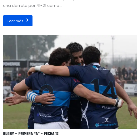
una derrota por 41-21 como...
Leer más
RUGBY – PRIMERA “A” – FECHA 12