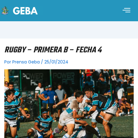
RUGBY – PRIMERA B – FECHA 4
Por
Prensa Geba
/
25/01/2024