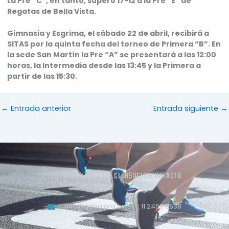
La Pre “C”, en tanto, superó 17-12 a la Pre “E” de
Regatas de Bella Vista.
Gimnasia y Esgrima, el sábado 22 de abril, recibirá a
SITAS por la quinta fecha del torneo de Primera “B”. En
la sede San Martín la Pre “A” se presentará a las 12:00
horas, la Intermedia desde las 13:45 y la Primera a
partir de las 15:30.
←
Entrada anterior
Entrada siguiente
→
INICIO
ACTIVIDADES
EL CLUB
SOCIOS
CONTACTO
info@geba.org.ar
11 2458.3538