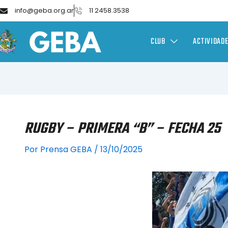
info@geba.org.ar
11 2458.3538
CLUB
ACTIVIDAD
RUGBY – PRIMERA “B” – FECHA 25
Por
Prensa GEBA
/
13/10/2025