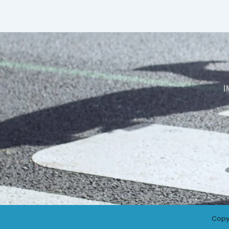
I
Copy