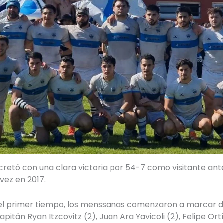
retó con una clara victoria por 54-7 como visitante ante
vez en 2017.
s del primer tiempo, los menssanas comenzaron a marcar 
itán Ryan Itzcovitz (2), Juan Ara Yavicoli (2), Felipe Ortí