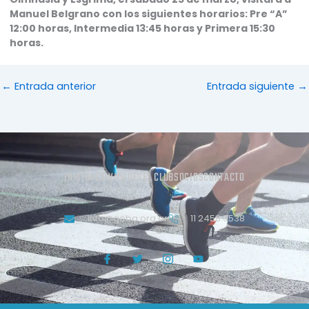
Manuel Belgrano con los siguientes horarios: Pre “A”
12:00 horas, Intermedia 13:45 horas y Primera 15:30
horas.
←
Entrada anterior
Entrada siguiente
→
INICIO
ACTIVIDADES
EL CLUB
SOCIOS
CONTACTO
info@geba.org.ar
11 2458.3538
J
T
J
Y
k
w
k
o
i
i
i
u
-
t
-
t
f
t
i
u
a
e
n
b