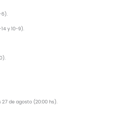
-6).
14 y 10-9).
0).
s 27 de agosto (20:00 hs).