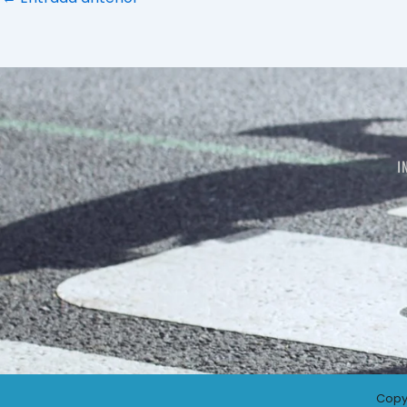
I
Copy