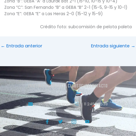
Zona “B”: GEBA “A” a Laurak Bat 2-1 (15-10, 10-15 y 10-4)
Zona “C”: San Fernando “B” a GEBA “B” 2-1 (15-5, 9-15 y 10-1)
Zona “E”: GEBA “E” a Las Heras 2-0 (15-12 y 15-9)
Crédito foto: subcomisión de pelota paleta
←
Entrada anterior
Entrada siguiente
→
INICIO
ACTIVIDADES
EL CLUB
SOCIOS
CONTACTO
info@geba.org.ar
11 2458.3538
J
T
J
Y
k
w
k
o
i
i
i
u
-
t
-
t