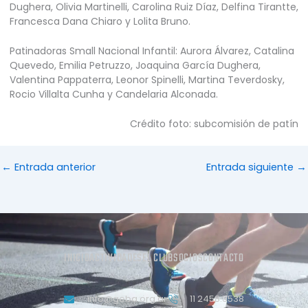
Dughera, Olivia Martinelli, Carolina Ruiz Díaz, Delfina Tirantte,
Francesca Dana Chiaro y Lolita Bruno.
Patinadoras Small Nacional Infantil: Aurora Álvarez, Catalina
Quevedo, Emilia Petruzzo, Joaquina García Dughera,
Valentina Pappaterra, Leonor Spinelli, Martina Teverdosky,
Rocio Villalta Cunha y Candelaria Alconada.
Crédito foto: subcomisión de patín
←
Entrada anterior
Entrada siguiente
→
INICIO
ACTIVIDADES
EL CLUB
SOCIOS
CONTACTO
info@geba.org.ar
11 2458.3538