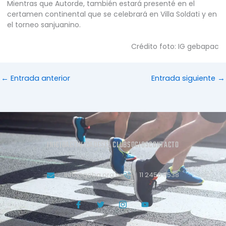
Mientras que Autorde, también estará presenté en el
certamen continental que se celebrará en Villa Soldati y en
el torneo sanjuanino.
Crédito foto: IG gebapac
←
Entrada anterior
Entrada siguiente
→
INICIO
ACTIVIDADES
EL CLUB
SOCIOS
CONTACTO
info@geba.org.ar
11 2458.3538
J
T
J
Y
k
w
k
o
i
i
i
u
-
t
-
t