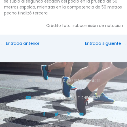
se subió al segundo escalón del podio en la prueba de 50
metros espalda, mientras en la competencia de 50 metros
pecho finalizó tercera.
Crédito foto: subcomisión de natación
←
Entrada anterior
Entrada siguiente
→
INICIO
ACTIVIDADES
EL CLUB
SOCIOS
CONTACTO
info@geba.org.ar
11 2458.3538
J
T
J
Y
k
w
k
o
i
i
i
u
-
t
-
t