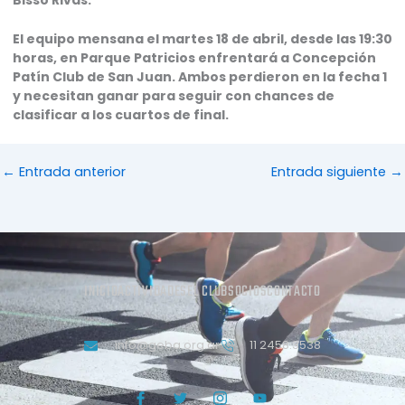
El equipo mensana el martes 18 de abril, desde las 19:30
horas, en Parque Patricios enfrentará a Concepción
Patín Club de San Juan. Ambos perdieron en la fecha 1
y necesitan ganar para seguir con chances de
clasificar a los cuartos de final.
←
Entrada anterior
Entrada siguiente
→
INICIO
ACTIVIDADES
EL CLUB
SOCIOS
CONTACTO
info@geba.org.ar
11 2458.3538
J
T
J
Y
k
w
k
o