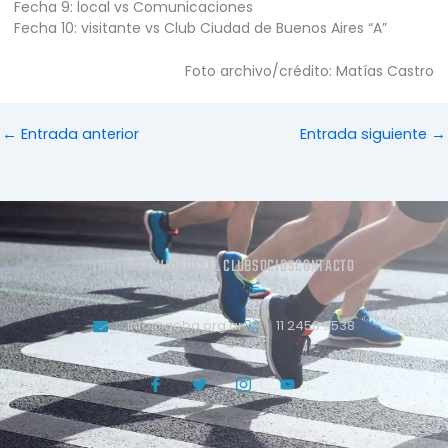
Fecha 9: local vs Comunicaciones
Fecha 10: visitante vs Club Ciudad de Buenos Aires “A”
Foto archivo/crédito: Matías Castro
←
Entrada anterior
Entrada siguiente
→
INICIO
ACTIVIDADES
EL CLUB
SOCIOS
CONTACTO
info@geba.org.ar
11 2458.3538
J
T
J
Y
k
w
k
o
i
i
i
u
-
t
-
t
f
t
i
u