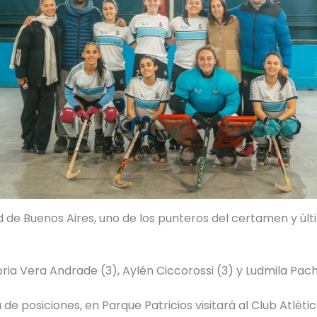
d de Buenos Aires, uno de los punteros del certamen y úl
oria Vera Andrade (3), Aylén Ciccorossi (3) y Ludmila Pac
de posiciones, en Parque Patricios visitará al Club Atléti