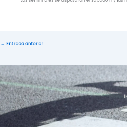
Las semifinales se disputarán el sábado 11 y las 
←
Entrada anterior
I