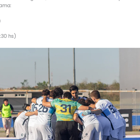
rama:
)
:30 hs)