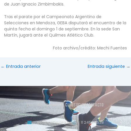
de Juan Ignacio Zimbimbakis.
Tras el parate por el Campeonato Argentino de
Selecciones en Mendoza, GEBA disputará el encuentro de la
quinta fecha el domingo 1 de septiembre. En la sede San
Martín, jugará ante el Quilmes Atlético Club.
Foto archivo/crédito: Mechi Fuentes
←
Entrada anterior
Entrada siguiente
→
INICIO
ACTIVIDADES
EL CLUB
SOCIOS
CONTACTO
info@geba.org.ar
11 2458.3538