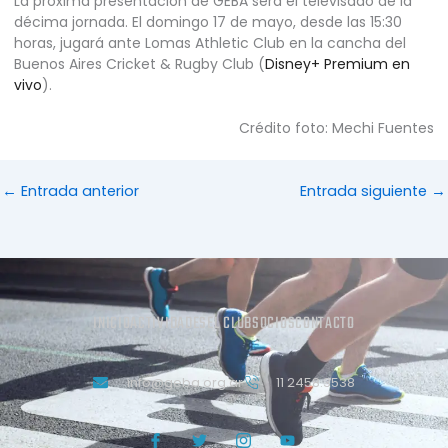
La próxima presentación de GEBA será el televisado de la
décima jornada. El domingo 17 de mayo, desde las 15:30
horas, jugará ante Lomas Athletic Club en la cancha del
Buenos Aires Cricket & Rugby Club (
Disney+ Premium en
vivo
).
Crédito foto: Mechi Fuentes
←
Entrada anterior
Entrada siguiente
→
INICIO
ACTIVIDADES
EL CLUB
SOCIOS
CONTACTO
info@geba.org.ar
11 2458.3538
J
T
J
Y
k
w
k
o