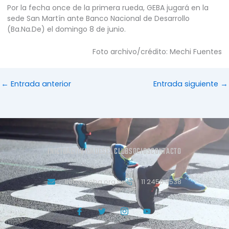
Por la fecha once de la primera rueda, GEBA jugará en la
sede San Martín ante Banco Nacional de Desarrollo
(Ba.Na.De) el domingo 8 de junio.
Foto archivo/crédito: Mechi Fuentes
←
Entrada anterior
Entrada siguiente
→
INICIO
ACTIVIDADES
EL CLUB
SOCIOS
CONTACTO
info@geba.org.ar
11 2458.3538
J
T
J
Y
k
w
k
o
i
i
i
u