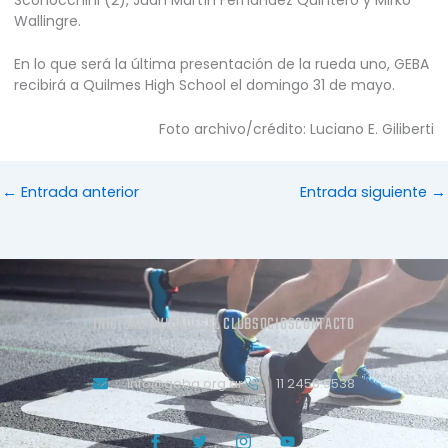
Wallingre.
En lo que será la última presentación de la rueda uno, GEBA
recibirá a Quilmes High School el domingo 31 de mayo.
Foto archivo/crédito: Luciano E. Giliberti
←
Entrada anterior
Entrada siguiente
→
INICIO
ACTIVIDADES
EL CLUB
SOCIOS
CONTACTO
info@geba.org.ar
11 2458.3538
J
T
J
Y