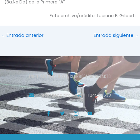
(Ba.Na.De) de la Primera “A”.
Foto archivo/crédito: Luciano E. Giliberti
←
Entrada anterior
Entrada siguiente
→
INICIO
ACTIVIDADES
EL CLUB
SOCIOS
CONTACTO
info@geba.org.ar
11 2458.3538
J
T
J
Y
k
w
k
o
i
i
i
u
-
t
-
t
f
t
i
u
a
e
n
b
c
r
s
e