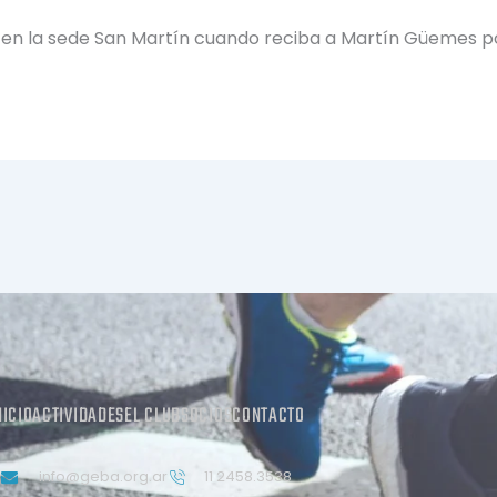
 en la sede San Martín cuando reciba a Martín Güemes por 
NICIO
ACTIVIDADES
EL CLUB
SOCIOS
CONTACTO
info@geba.org.ar
11 2458.3538