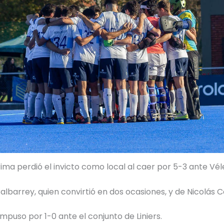
ma perdió el invicto como local al caer por 5-3 ante Véle
albarrey, quien convirtió en dos ocasiones, y de Nicolás C
impuso por 1-0 ante el conjunto de Liniers.