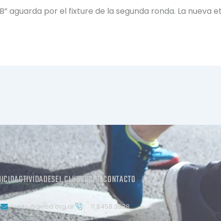
 “B” aguarda por el fixture de la segunda ronda. La nueva 
NICIO
ACTIVIDADES
EL CLUB
SOCIOS
CONTACTO
info@geba.org.ar
11 2458.3538