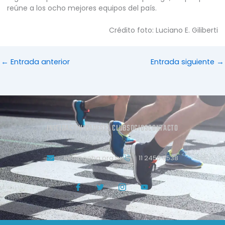
reúne a los ocho mejores equipos del país.
Crédito foto: Luciano E. Giliberti
←
Entrada anterior
Entrada siguiente
→
INICIO
ACTIVIDADES
EL CLUB
SOCIOS
CONTACTO
info@geba.org.ar
11 2458.3538
J
T
J
Y
k
w
k
o
i
i
i
u
-
t
-
t
f
t
i
u
a
e
n
b