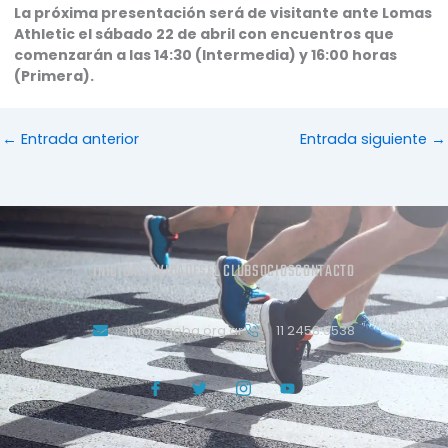
La próxima presentación será de visitante ante Lomas
Athletic el sábado 22 de abril con encuentros que
comenzarán a las 14:30 (Intermedia) y 16:00 horas
(Primera).
←
Entrada anterior
Entrada siguiente
→
INICIO
ACTIVIDADES
EL CLUB
SOCIOS
CONTACTO
info@geba.org.ar
11 2458.3538
J
T
J
Y
k
w
k
o
i
i
i
u
-
t
-
t
f
t
i
u