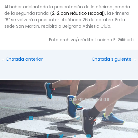
Al haber adelantado la presentación de la décima jornada
de la segunda ronda (
2-2 con Náutico Hacoaj
), la Primera
“B” se volverá a presentar el sábado 26 de octubre. En la
sede San Martín, recibirá a Belgrano Athletic Club.
Foto archivo/crédito: Luciano E. Giliberti
←
Entrada anterior
Entrada siguiente
→
INICIO
ACTIVIDADES
EL CLUB
SOCIOS
CONTACTO
info@geba.org.ar
11 2458.3538
J
T
J
Y