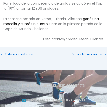
Por el lado de la competencia de anillas, se ubicó en el Top
10 (10°) al sumar 12.966 unidades.
La semana pasada en Varna, Bulgaria, Villafañe
ganó una
medalla y sumó un cuarto
lugar en la primera parada de la
Copa del Mundo Challenge.
Foto archivo/crédito: Mechi Fuentes
←
Entrada anterior
Entrada siguiente
→
INICIO
ACTIVIDADES
EL CLUB
SOCIOS
CONTACTO
info@geba.org.ar
11 2458.3538