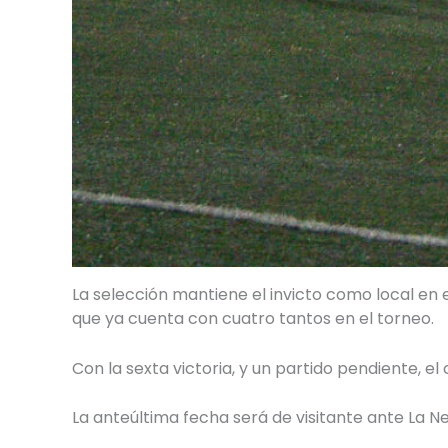
La selección mantiene el invicto como local en 
que ya cuenta con cuatro tantos en el torneo.
Con la sexta victoria, y un partido pendiente, e
La anteúltima fecha será de visitante ante La N