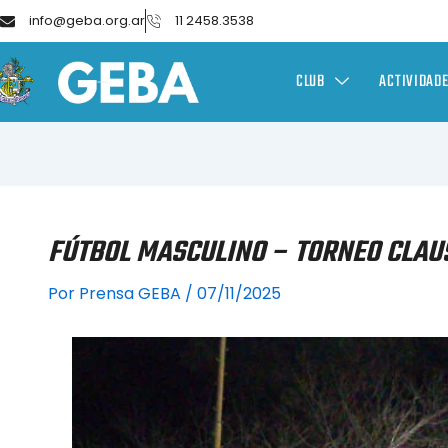
info@geba.org.ar
11 2458.3538
CLUB
ACTIVIDAD
FÚTBOL MASCULINO – TORNEO CLAUS
Por
Prensa GEBA
/
07/11/2025