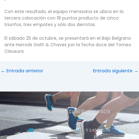
Con este resultado, el equipo menssana se ubica en la
tercera colocación con 18 puntos producto de cinco
triunfos, tres empates y sólo dos derrotas.
El sábado 25 de octubre, se presentará en el Bajo Belgrano
ante Harrods Gath & Chaves por la fecha doce del Torneo
Clausura.
←
Entrada anterior
Entrada siguiente
→
INICIO
ACTIVIDADES
EL CLUB
SOCIOS
CONTACTO
info@geba.org.ar
11 2458.3538