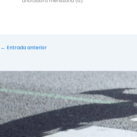
anotadora menssana (6).
←
Entrada anterior
I