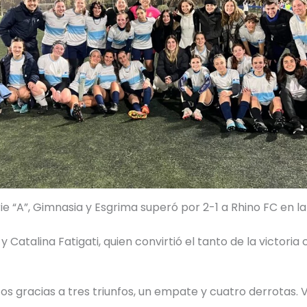
ie “A”, Gimnasia y Esgrima superó por 2-1 a Rhino FC en l
y Catalina Fatigati, quien convirtió el tanto de la victor
os gracias a tres triunfos, un empate y cuatro derrotas