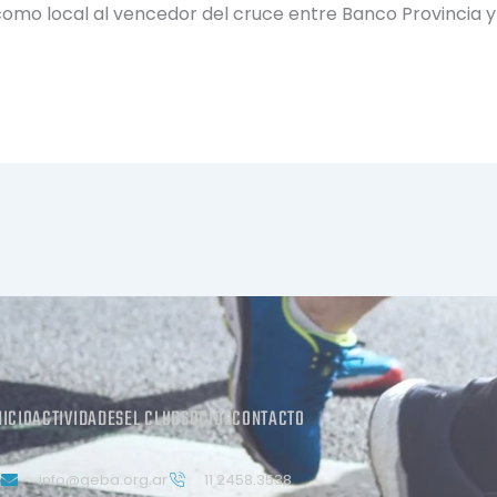
como local al vencedor del cruce entre Banco Provincia y 
NICIO
ACTIVIDADES
EL CLUB
SOCIOS
CONTACTO
info@geba.org.ar
11 2458.3538