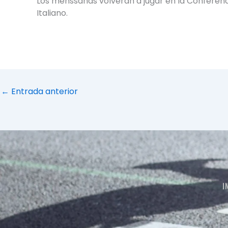
Los menssanas volverán a jugar en la Conferencia
Italiano.
←
Entrada anterior
I