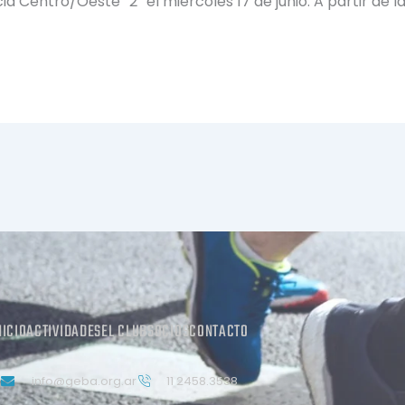
 Centro/Oeste “2” el miércoles 17 de junio. A partir de la
NICIO
ACTIVIDADES
EL CLUB
SOCIOS
CONTACTO
info@geba.org.ar
11 2458.3538